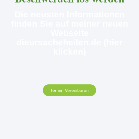
Die neusten Informationen
finden Sie auf meiner neuen
Webseite
dieursacheheilen.de (hier
klicken)
Termin Vereinbaren