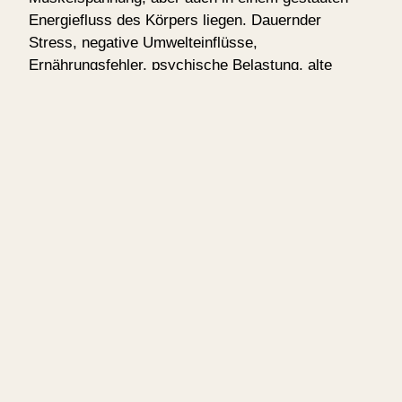
Energiefluss des Körpers liegen. Dauernder
Stress, negative Umwelteinflüsse,
Ernährungsfehler, psychische Belastung, alte
Traumata und Verletzungen können zu solchen
Blockaden führen.
Ziel der Therapie
ist es, diese verborgenen
Blockaden aufzuspüren und zu lösen. So kann der
Körper sein Glleichgewicht wieder herstellen und
heilen.
Stell dir vor, du wachst morgens auf und
deine Schmerzen sind weg! Alles ist leicht
und beweglich, Du fühlst dich frisch und
erholt! - Was wirst du dann tun, was du
jetzt nicht tun kannst?
iDas ist kein Traum, dass kann deine